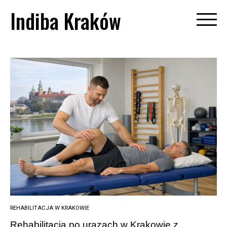
Skip
Indiba Kraków
to
content
REHABILITACJA W KRAKOWIE
Rehabilitacja po urazach w Krakowie z